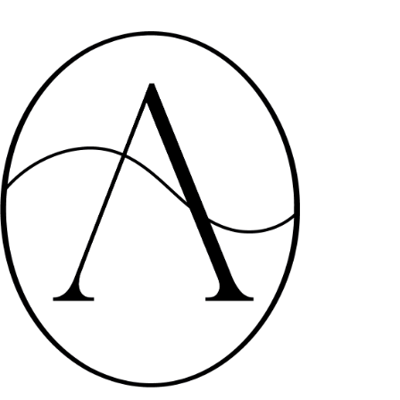
Vés
al
contingut