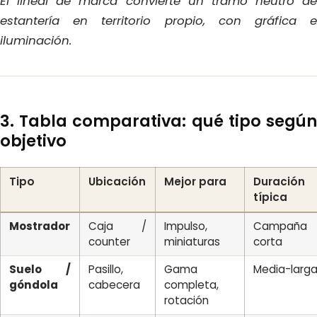
El lineal de marca convierte un tramo neutro de
estantería en territorio propio, con gráfica e
iluminación.
3. Tabla comparativa: qué tipo según
objetivo
Tipo
Ubicación
Mejor para
Duración
típica
Mostrador
Caja /
Impulso,
Campaña
counter
miniaturas
corta
Suelo /
Pasillo,
Gama
Media-larg
góndola
cabecera
completa,
rotación